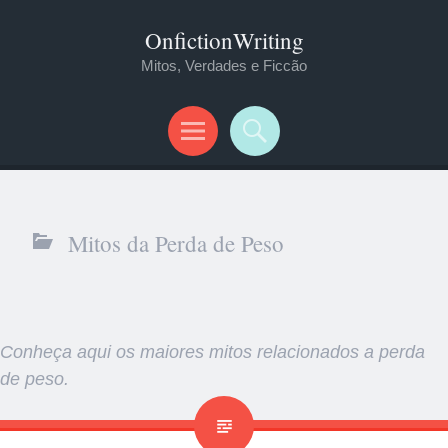
OnfictionWriting
Mitos, Verdades e Ficcão
Menu
Pesquisa
Mitos da Perda de Peso
Conheça aqui os maiores mitos relacionados a perda
de peso.