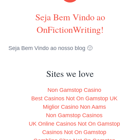
Seja Bem Vindo ao
OnFictionWriting!
Seja Bem Vindo ao nosso blog 🙂
Sites we love
Non Gamstop Casino
Best Casinos Not On Gamstop UK
Miglior Casino Non Aams
Non Gamstop Casinos
UK Online Casinos Not On Gamstop
Casinos Not On Gamstop