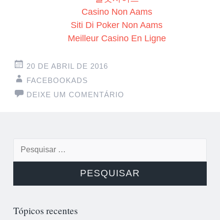
Casino Non Aams
Siti Di Poker Non Aams
Meilleur Casino En Ligne
20 DE ABRIL DE 2016
FACEBOOKADS
DEIXE UM COMENTÁRIO
Pesquisar por:
Tópicos recentes