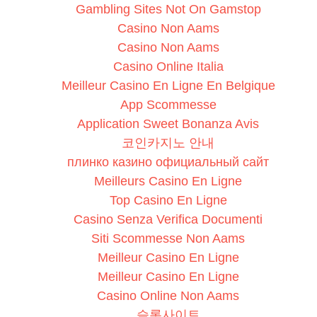
Gambling Sites Not On Gamstop
Casino Non Aams
Casino Non Aams
Casino Online Italia
Meilleur Casino En Ligne En Belgique
App Scommesse
Application Sweet Bonanza Avis
코인카지노 안내
плинко казино официальный сайт
Meilleurs Casino En Ligne
Top Casino En Ligne
Casino Senza Verifica Documenti
Siti Scommesse Non Aams
Meilleur Casino En Ligne
Meilleur Casino En Ligne
Casino Online Non Aams
슬롯사이트