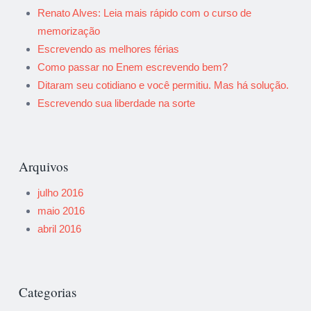
Renato Alves: Leia mais rápido com o curso de
memorização
Escrevendo as melhores férias
Como passar no Enem escrevendo bem?
Ditaram seu cotidiano e você permitiu. Mas há solução.
Escrevendo sua liberdade na sorte
Arquivos
julho 2016
maio 2016
abril 2016
Categorias